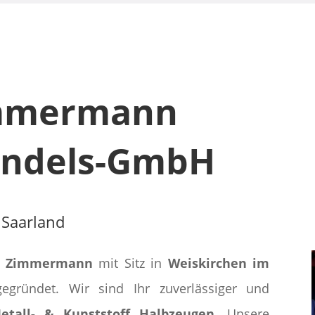
immermann
andels-GmbH
 Saarland
d Zimmermann
mit Sitz in
Weiskirchen im
ründet. Wir sind Ihr zuverlässiger und
etall- & Kunststoff Halbzeugen
. Unsere