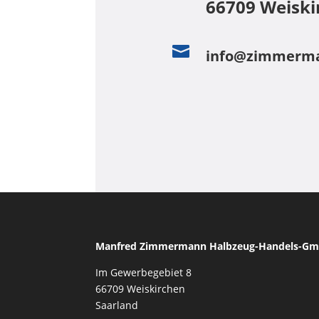
66709 Weiski

info@zimmerma
Manfred Zimmermann Halbzeug-Handels-G
Im Gewerbegebiet 8
66709
Weiskirchen
Saarland