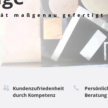
tät maßgenau gefertigt


Kundenzufriedenheit
Persönlic
durch Kompetenz
Beratung